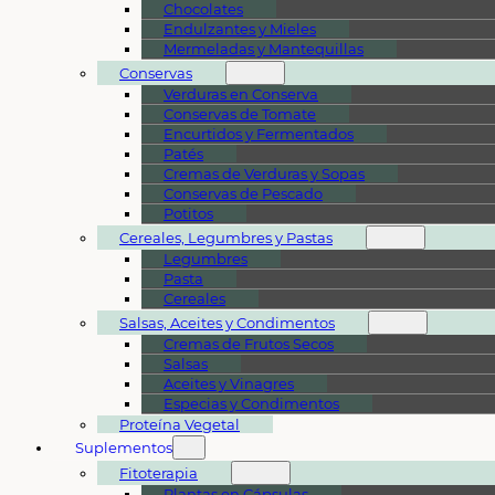
Chocolates
Endulzantes y Mieles
Mermeladas y Mantequillas
Conservas
Verduras en Conserva
Conservas de Tomate
Encurtidos y Fermentados
Patés
Cremas de Verduras y Sopas
Conservas de Pescado
Potitos
Cereales, Legumbres y Pastas
Legumbres
Pasta
Cereales
Salsas, Aceites y Condimentos
Cremas de Frutos Secos
Salsas
Aceites y Vinagres
Especias y Condimentos
Proteína Vegetal
Suplementos
Fitoterapia
Plantas en Cápsulas