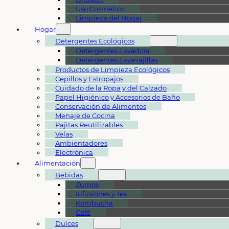
Uso Cosmético
Limpieza del Hogar
Hogar
Detergentes Ecológicos
Detergentes Lavadora
Detergentes Lavavajillas
Productos de Limpieza Ecológicos
Cepillos y Estropajos
Cuidado de la Ropa y del Calzado
Papel Higiénico y Accesorios de Baño
Conservación de Alimentos
Menaje de Cocina
Pajitas Reutilizables
Velas
Ambientadores
Electrónica
Alimentación
Bebidas
Zumos
Infusiones y Tés
Kombucha
Café
Dulces