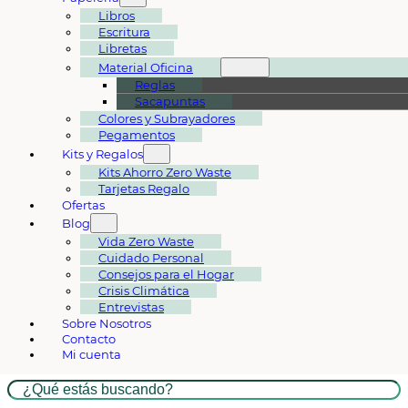
Libros
Escritura
Libretas
Material Oficina
Reglas
Sacapuntas
Colores y Subrayadores
Pegamentos
Kits y Regalos
Kits Ahorro Zero Waste
Tarjetas Regalo
Ofertas
Blog
Vida Zero Waste
Cuidado Personal
Consejos para el Hogar
Crisis Climática
Entrevistas
Sobre Nosotros
Contacto
Mi cuenta
Buscar