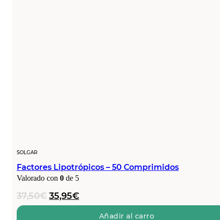
SOLGAR
Factores Lipotrópicos – 50 Comprimidos
Valorado con
0
de 5
El
El
37,50
€
35,95
€
precio
precio
original
actual
Añadir al carro