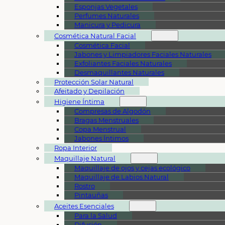
Esponjas Vegetales
Perfumes Naturales
Manicura y Pedicura
Cosmética Natural Facial
Cosmética Facial
Jabones y Limpiadores Faciales Naturales
Exfoliantes Faciales Naturales
Desmaquillantes Naturales
Protección Solar Natural
Afeitado y Depilación
Higiene Íntima
Compresas de Algodón
Bragas Menstruales
Copa Menstrual
Jabones Íntimos
Ropa Interior
Maquillaje Natural
Maquillaje de ojos y cejas ecológico
Maquillaje de Labios Natural
Rostro
Pintauñas
Aceites Esenciales
Para la Salud
Difusión