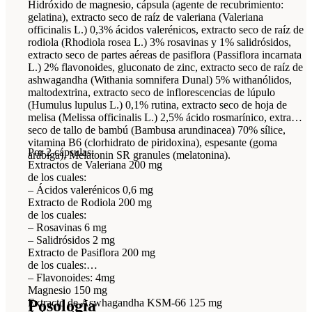
Hidróxido de magnesio, cápsula (agente de recubrimiento:
gelatina), extracto seco de raíz de valeriana (Valeriana
officinalis L.) 0,3% ácidos valerénicos, extracto seco de raíz de
rodiola (Rhodiola rosea L.) 3% rosavinas y 1% salidrósidos,
extracto seco de partes aéreas de pasiflora (Passiflora incarnata
L.) 2% flavonoides, gluconato de zinc, extracto seco de raíz de
ashwagandha (Withania somnifera Dunal) 5% withanólidos,
maltodextrina, extracto seco de inflorescencias de lúpulo
(Humulus lupulus L.) 0,1% rutina, extracto seco de hoja de
melisa (Melissa officinalis L.) 2,5% ácido rosmarínico, extracto
seco de tallo de bambú (Bambusa arundinacea) 70% sílice,
vitamina B6 (clorhidrato de piridoxina), espesante (goma
Por 2 cápsulas:
arábiga), Melatonin SR granules (melatonina).
Extractos de Valeriana 200 mg
de los cuales:
– Ácidos valerénicos 0,6 mg
Extracto de Rodiola 200 mg
de los cuales:
– Rosavinas 6 mg
– Salidrósidos 2 mg
Extracto de Pasiflora 200 mg
de los cuales:
– Flavonoides: 4mg
Magnesio 150 mg
Posología
Extracto de Aswhagandha KSM-66 125 mg