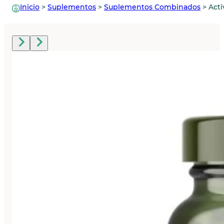
Inicio
>
Suplementos
>
Suplementos Combinados
>
Act