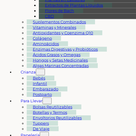
Extractos de Plantas Líquidos
Flores de Bach
CBD
Suplementos Combinados
Vitaminas y Minerales
Antioxidantes y Coenzima Q10
Colágeno
Aminoácidos
Enzimas Digestivas y Probióticos
Ácidos Grasos y Omegas
Hongos y Setas Medicinales
Algas Marinas Concentradas
Crianza
Bebés
Infantil
Embarazado
Postparto
Para Llevar
Bolsas Reutilizables
Botellas y Termos
Envoltorios Reutilizables
Tuppers
De Viaje
Papelería