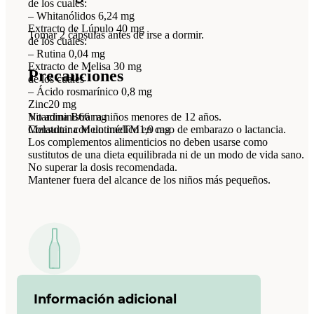
de los cuales:
– Whitanólidos 6,24 mg
Extracto de Lúpulo 40 mg
Tomar 2 cápsulas antes de irse a dormir.
de los cuales:
– Rutina 0,04 mg
Extracto de Melisa 30 mg
Precauciones
de los cuales
– Ácido rosmarínico 0,8 mg
Zinc20 mg
No administrar a niños menores de 12 años.
Vitamina B66 mg
Consultar con un médico en caso de embarazo o lactancia.
Melatonina MelotimeTM1,9 mg
Los complementos alimenticios no deben usarse como
sustitutos de una dieta equilibrada ni de un modo de vida sano.
No superar la dosis recomendada.
Mantener fuera del alcance de los niños más pequeños.
Información adicional