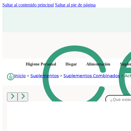
Saltar al contenido principal
Saltar al pie de página
Higiene Personal
Hogar
Alimentación
Suple
Inicio
>
Suplementos
>
Suplementos Combinados
>
Act
Buscar