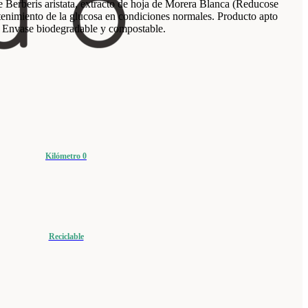
 Berberis aristata, extracto de hoja de Morera Blanca (Reducose
enimiento de la glucosa en condiciones normales. Producto apto
s. Envase biodegradable y compostable.
Kilómetro 0
Reciclable