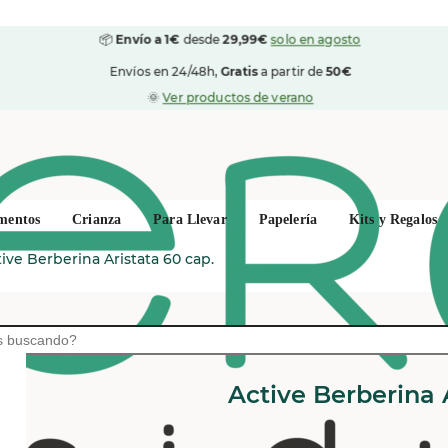
📦
Envío a 1€
desde
29,99€
solo en agosto
Envíos en 24/48h,
Gratis
a partir de
50€
🌞
Ver productos de verano
mentos
Crianza
Para Llevar
Papelería
Kits y Regalos
ive Berberina Aristata 60 cap.
SALENGEI
Active Berberina 