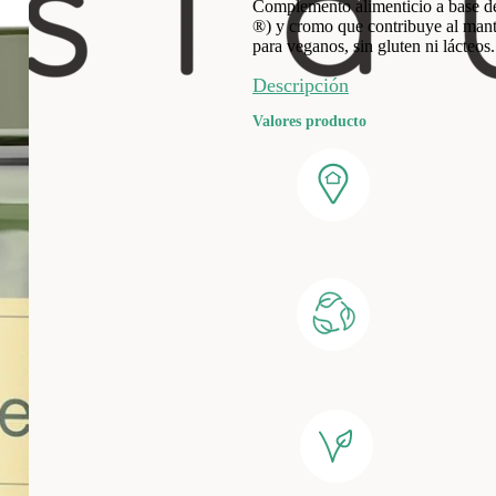
Complemento alimenticio a base de
®) y cromo que contribuye al mant
para veganos, sin gluten ni lácteo
Descripción
Valores producto