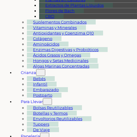
Extractos de Plantas Líquidos
Flores de Bach
CBD
Suplementos Combinados
Vitaminas y Minerales
Antioxidantes y Coenzima Q10
Colágeno
Aminoácidos
Enzimas Digestivas y Probióticos
Ácidos Grasos y Omegas
Hongos y Setas Medicinales
Algas Marinas Concentradas
Crianza
Bebés
Infantil
Embarazado
Postparto
Para Llevar
Bolsas Reutilizables
Botellas y Termos
Envoltorios Reutilizables
Tuppers
De Viaje
Papelería