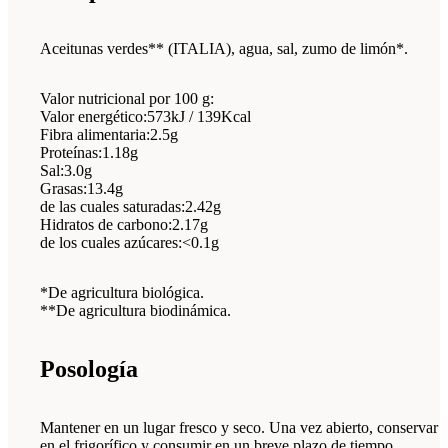
Aceitunas verdes** (ITALIA), agua, sal, zumo de limón*.
Valor nutricional por 100 g:
Valor energético:573kJ / 139Kcal
Fibra alimentaria:2.5g
Proteínas:1.18g
Sal:3.0g
Grasas:13.4g
de las cuales saturadas:2.42g
Hidratos de carbono:2.17g
de los cuales azúcares:<0.1g
*De agricultura biológica.
**De agricultura biodinámica.
Posología
Mantener en un lugar fresco y seco. Una vez abierto, conservar
en el frigorífico y consumir en un breve plazo de tiempo.