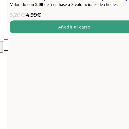
Valorado con
5.00
de 5 en base a
3
valoraciones de clientes
El
El
5,20
€
4,99
€
precio
precio
original
actual
Añadir al carro
era:
es:
5,20€.
4,99€.