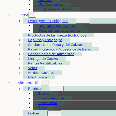
Uso Cosmético
Limpieza del Hogar
Hogar
Detergentes Ecológicos
Detergentes Lavadora
Detergentes Lavavajillas
Productos de Limpieza Ecológicos
Cepillos y Estropajos
Cuidado de la Ropa y del Calzado
Papel Higiénico y Accesorios de Baño
Conservación de Alimentos
Menaje de Cocina
Pajitas Reutilizables
Velas
Ambientadores
Electrónica
Alimentación
Bebidas
Zumos
Infusiones y Tés
Kombucha
Café
Dulces