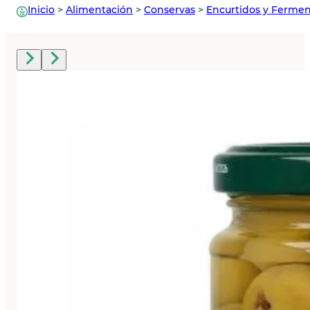
Inicio
>
Alimentación
>
Conservas
>
Encurtidos y Ferme