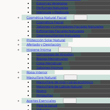
Esponjas Vegetales
Perfumes Naturales
Manicura y Pedicura
Cosmética Natural Facial
Cosmética Facial
Jabones y Limpiadores Faciales Naturales
Exfoliantes Faciales Naturales
Desmaquillantes Naturales
Protección Solar Natural
Afeitado y Depilación
Higiene Íntima
Compresas de Algodón
Bragas Menstruales
Copa Menstrual
Jabones Íntimos
Ropa Interior
Maquillaje Natural
Maquillaje de ojos y cejas ecológico
Maquillaje de Labios Natural
Rostro
Pintauñas
Aceites Esenciales
Para la Salud
Difusión