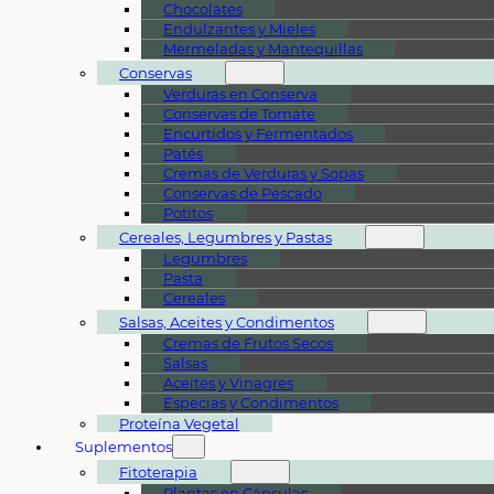
Chocolates
Endulzantes y Mieles
Mermeladas y Mantequillas
Conservas
Verduras en Conserva
Conservas de Tomate
Encurtidos y Fermentados
Patés
Cremas de Verduras y Sopas
Conservas de Pescado
Potitos
Cereales, Legumbres y Pastas
Legumbres
Pasta
Cereales
Salsas, Aceites y Condimentos
Cremas de Frutos Secos
Salsas
Aceites y Vinagres
Especias y Condimentos
Proteína Vegetal
Suplementos
Fitoterapia
Plantas en Cápsulas