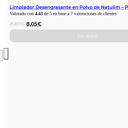
Limpiador Desengrasante en Polvo de Natulim – P
Valorado con
4.43
de 5 en base a
7
valoraciones de clientes
El
El
8,89
€
8,05
€
precio
precio
original
actual
Sin stock
era:
es:
8,89€.
8,05€.