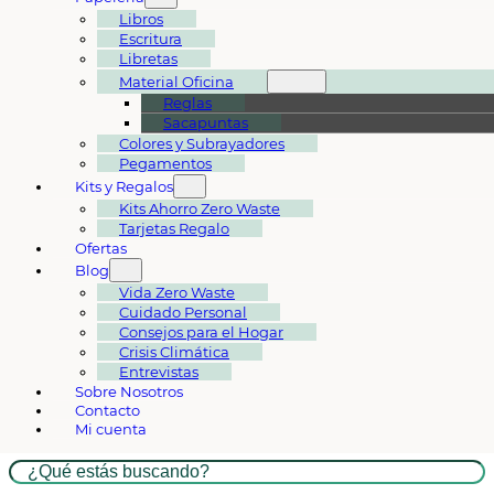
Libros
Escritura
Libretas
Material Oficina
Reglas
Sacapuntas
Colores y Subrayadores
Pegamentos
Kits y Regalos
Kits Ahorro Zero Waste
Tarjetas Regalo
Ofertas
Blog
Vida Zero Waste
Cuidado Personal
Consejos para el Hogar
Crisis Climática
Entrevistas
Sobre Nosotros
Contacto
Mi cuenta
Buscar