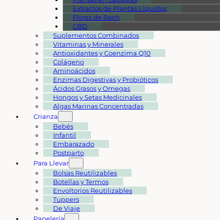
Extractos de Plantas Líquidos
Flores de Bach
CBD
Suplementos Combinados
Vitaminas y Minerales
Antioxidantes y Coenzima Q10
Colágeno
Aminoácidos
Enzimas Digestivas y Probióticos
Ácidos Grasos y Omegas
Hongos y Setas Medicinales
Algas Marinas Concentradas
Crianza
Bebés
Infantil
Embarazado
Postparto
Para Llevar
Bolsas Reutilizables
Botellas y Termos
Envoltorios Reutilizables
Tuppers
De Viaje
Papelería