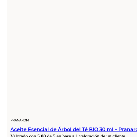
PRANAROM
Aceite Esencial de Árbol del Té BIO 30 ml – Prana
Valorado con
5.00
de 5 en base a
1
valoración de un cliente