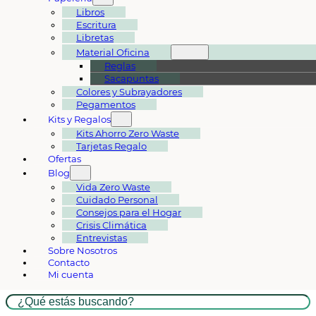
Libros
Escritura
Libretas
Material Oficina
Reglas
Sacapuntas
Colores y Subrayadores
Pegamentos
Kits y Regalos
Kits Ahorro Zero Waste
Tarjetas Regalo
Ofertas
Blog
Vida Zero Waste
Cuidado Personal
Consejos para el Hogar
Crisis Climática
Entrevistas
Sobre Nosotros
Contacto
Mi cuenta
Buscar