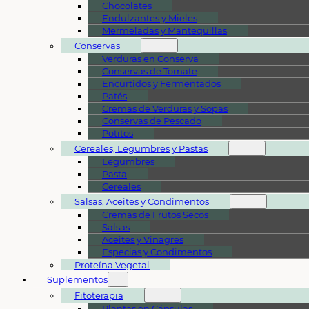
Chocolates
Endulzantes y Mieles
Mermeladas y Mantequillas
Conservas
Verduras en Conserva
Conservas de Tomate
Encurtidos y Fermentados
Patés
Cremas de Verduras y Sopas
Conservas de Pescado
Potitos
Cereales, Legumbres y Pastas
Legumbres
Pasta
Cereales
Salsas, Aceites y Condimentos
Cremas de Frutos Secos
Salsas
Aceites y Vinagres
Especias y Condimentos
Proteína Vegetal
Suplementos
Fitoterapia
Plantas en Cápsulas