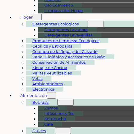
Uso Cosmético
Limpieza del Hogar
Hogar
Detergentes Ecológicos
Detergentes Lavadora
Detergentes Lavavajillas
Productos de Limpieza Ecológicos
Cepillos y Estropajos
Cuidado de la Ropa y del Calzado
Papel Higiénico y Accesorios de Baño
Conservación de Alimentos
Menaje de Cocina
Pajitas Reutilizables
Velas
Ambientadores
Electrónica
Alimentación
Bebidas
Zumos
Infusiones y Tés
Kombucha
Café
Dulces