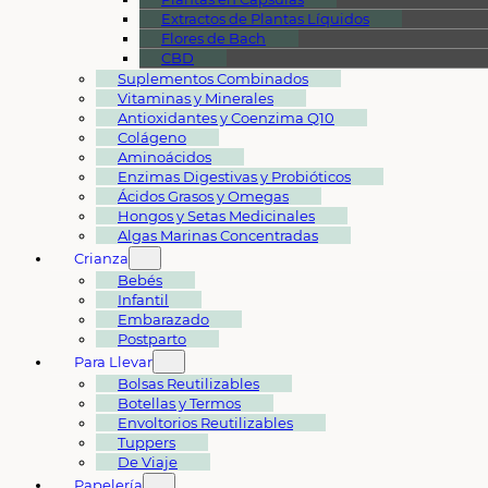
Extractos de Plantas Líquidos
Flores de Bach
CBD
Suplementos Combinados
Vitaminas y Minerales
Antioxidantes y Coenzima Q10
Colágeno
Aminoácidos
Enzimas Digestivas y Probióticos
Ácidos Grasos y Omegas
Hongos y Setas Medicinales
Algas Marinas Concentradas
Crianza
Bebés
Infantil
Embarazado
Postparto
Para Llevar
Bolsas Reutilizables
Botellas y Termos
Envoltorios Reutilizables
Tuppers
De Viaje
Papelería