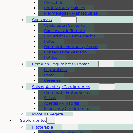
Chocolates
Endulzantes y Mieles
Mermeladas y Mantequillas
Conservas
Verduras en Conserva
Conservas de Tomate
Encurtidos y Fermentados
Patés
Cremas de Verduras y Sopas
Conservas de Pescado
Potitos
Cereales, Legumbres y Pastas
Legumbres
Pasta
Cereales
Salsas, Aceites y Condimentos
Cremas de Frutos Secos
Salsas
Aceites y Vinagres
Especias y Condimentos
Proteína Vegetal
Suplementos
Fitoterapia
Plantas en Cápsulas