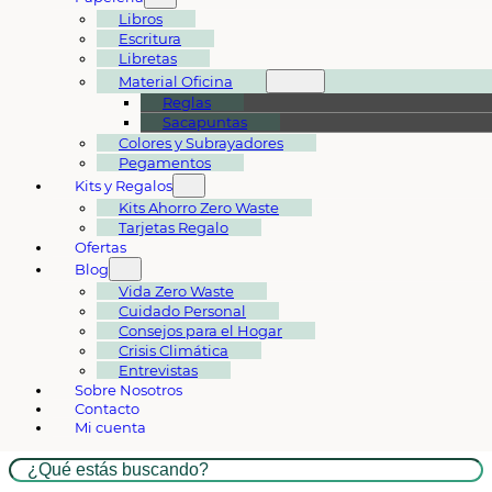
Libros
Escritura
Libretas
Material Oficina
Reglas
Sacapuntas
Colores y Subrayadores
Pegamentos
Kits y Regalos
Kits Ahorro Zero Waste
Tarjetas Regalo
Ofertas
Blog
Vida Zero Waste
Cuidado Personal
Consejos para el Hogar
Crisis Climática
Entrevistas
Sobre Nosotros
Contacto
Mi cuenta
Buscar