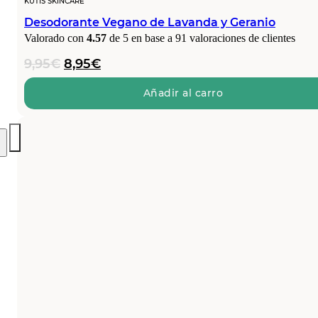
KUTIS SKINCARE
Desodorante Vegano de Lavanda y Geranio
Valorado con
4.57
de 5 en base a
91
valoraciones de clientes
El
El
9,95
€
8,95
€
precio
precio
original
actual
Añadir al carro
era:
es:
9,95€.
8,95€.