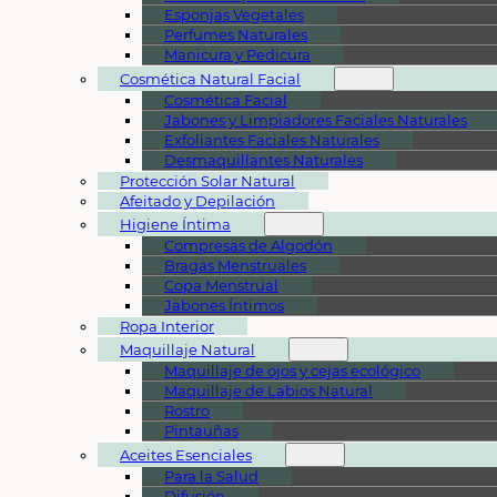
Esponjas Vegetales
Perfumes Naturales
Manicura y Pedicura
Cosmética Natural Facial
Cosmética Facial
Jabones y Limpiadores Faciales Naturales
Exfoliantes Faciales Naturales
Desmaquillantes Naturales
Protección Solar Natural
Afeitado y Depilación
Higiene Íntima
Compresas de Algodón
Bragas Menstruales
Copa Menstrual
Jabones Íntimos
Ropa Interior
Maquillaje Natural
Maquillaje de ojos y cejas ecológico
Maquillaje de Labios Natural
Rostro
Pintauñas
Aceites Esenciales
Para la Salud
Difusión