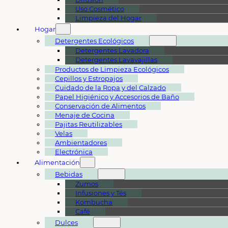
Uso Cosmético
Limpieza del Hogar
Hogar
Detergentes Ecológicos
Detergentes Lavadora
Detergentes Lavavajillas
Productos de Limpieza Ecológicos
Cepillos y Estropajos
Cuidado de la Ropa y del Calzado
Papel Higiénico y Accesorios de Baño
Conservación de Alimentos
Menaje de Cocina
Pajitas Reutilizables
Velas
Ambientadores
Electrónica
Alimentación
Bebidas
Zumos
Infusiones y Tés
Kombucha
Café
Dulces