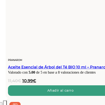
PRANAROM
Aceite Esencial de Árbol del Té BIO 10 ml – Prana
Valorado con
5.00
de 5 en base a
8
valoraciones de clientes
El
El
11,40
€
10,99
€
precio
precio
original
actual
Añadir al carro
era:
es:
11,40€.
10,99€.
-10%