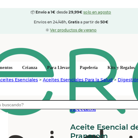
📦
Envío a 1€
desde
29,99€
solo en agosto
Envíos en 24/48h,
Gratis
a partir de
50€
🌞
Ver productos de verano
mentos
Crianza
Para Llevar
Papelería
Kits y Regalos
ceites Esenciales
>
Aceites Esenciales Para la Salud
>
Digestión
PRANAROM
Aceite Esencial d
Pranarom