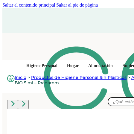
Saltar al contenido principal
Saltar al pie de página
Higiene Personal
Hogar
Alimentación
Suple
Inicio
>
Productos de Higiene Personal Sin Plásticos
>
A
BIO 5 ml – Pranarom
Buscar