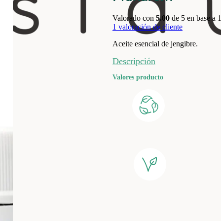
Valorado con
5.00
de 5 en base a
1
valoración de cliente
Aceite esencial de jengibre.
Descripción
Valores producto