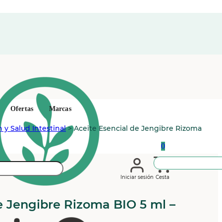
Ofertas
Marcas
 y Salud Intestinal
>
Aceite Esencial de Jengibre Rizoma
0
Iniciar sesión
Cesta
e Jengibre Rizoma BIO 5 ml –