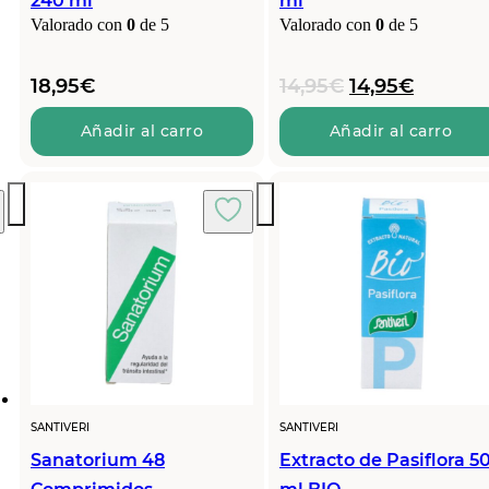
240 ml
ml
Valorado con
0
de 5
Valorado con
0
de 5
El
El
18,95
€
14,95
€
14,95
€
precio
precio
original
actual
Añadir al carro
Añadir al carro
era:
es:
14,95€.
14,95€.
SANTIVERI
SANTIVERI
Sanatorium 48
Extracto de Pasiflora 5