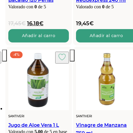
Bacalao 120 Perlas
Reduexpress 240 ml
Valorado con
0
de 5
Valorado con
0
de 5
El
El
17,45
€
16,18
€
19,45
€
precio
precio
original
actual
Añadir al carro
Añadir al carro
era:
es:
17,45€.
16,18€.
-4%
SANTIVERI
SANTIVERI
Jugo de Aloe Vera 1 L
Vinagre de Manzana
Valorado con
5.00
de 5 en base