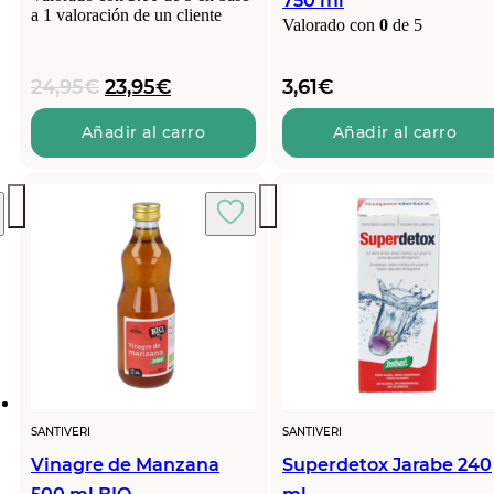
750 ml
a
1
valoración de un cliente
Valorado con
0
de 5
El
El
24,95
€
23,95
€
3,61
€
precio
precio
original
actual
Añadir al carro
Añadir al carro
era:
es:
24,95€.
23,95€.
SANTIVERI
SANTIVERI
Vinagre de Manzana
Superdetox Jarabe 240