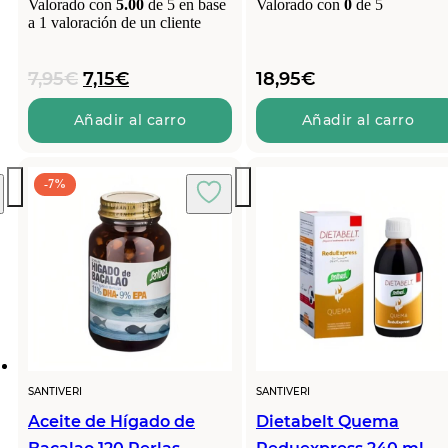
Valorado con
5.00
de 5 en base
Valorado con
0
de 5
a
1
valoración de un cliente
El
El
7,95
€
7,15
€
18,95
€
precio
precio
original
actual
Añadir al carro
Añadir al carro
era:
es:
7,95€.
7,15€.
-7%
SANTIVERI
SANTIVERI
Aceite de Hígado de
Dietabelt Quema