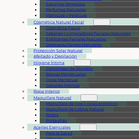
Esponjas Vegetales
Perfumes Naturales
Manicura y Pedicura
Cosmética Natural Facial
Cosmética Facial
Jabones y Limpiadores Faciales Naturales
Exfoliantes Faciales Naturales
Desmaquillantes Naturales
Protección Solar Natural
Afeitado y Depilación
Higiene Íntima
Compresas de Algodón
Bragas Menstruales
Copa Menstrual
Jabones Íntimos
Ropa Interior
Maquillaje Natural
Maquillaje de ojos y cejas ecológico
Maquillaje de Labios Natural
Rostro
Pintauñas
Aceites Esenciales
Para la Salud
Difusión