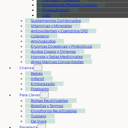
Extractos de Plantas Líquidos
Flores de Bach
CBD
Suplementos Combinados
Vitaminas y Minerales
Antioxidantes y Coenzima Q10
Colágeno
Aminoácidos
Enzimas Digestivas y Probióticos
Ácidos Grasos y Omegas
Hongos y Setas Medicinales
Algas Marinas Concentradas
Crianza
Bebés
Infantil
Embarazado
Postparto
Para Llevar
Bolsas Reutilizables
Botellas y Termos
Envoltorios Reutilizables
Tuppers
De Viaje
Papelería