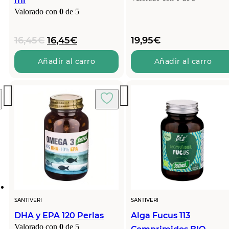
ml
Valorado con
0
de 5
El
El
16,45
€
16,45
€
19,95
€
precio
precio
original
actual
Añadir al carro
Añadir al carro
era:
es:
16,45€.
16,45€.
SANTIVERI
SANTIVERI
DHA y EPA 120 Perlas
Alga Fucus 113
Valorado con
0
de 5