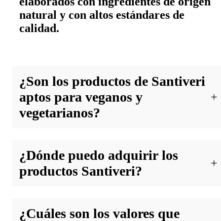
elaborados con ingredientes de origen
natural y con altos estándares de
calidad.
¿Son los productos de Santiveri
aptos para veganos y
vegetarianos?
Sí, muchos de los productos de
¿Dónde puedo adquirir los
Santiveri están indicados para veganos
productos Santiveri?
y vegetarianos, ya que la marca se
esfuerza por ofrecer opciones
alimenticias inclusivas y respetuosas
Puedes encontrar los productos de
¿Cuáles son los valores que
con diferentes estilos de vida.
Santiveri en tiendas especializadas en