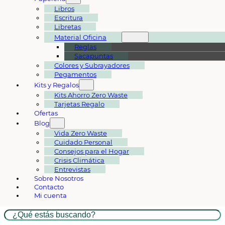
Libros
Escritura
Libretas
Material Oficina
Reglas
Sacapuntas
Colores y Subrayadores
Pegamentos
Kits y Regalos
Kits Ahorro Zero Waste
Tarjetas Regalo
Ofertas
Blog
Vida Zero Waste
Cuidado Personal
Consejos para el Hogar
Crisis Climática
Entrevistas
Sobre Nosotros
Contacto
Mi cuenta
Buscar