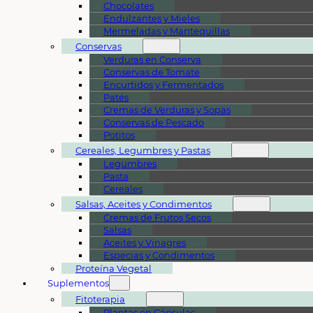
Chocolates
Endulzantes y Mieles
Mermeladas y Mantequillas
Conservas
Verduras en Conserva
Conservas de Tomate
Encurtidos y Fermentados
Patés
Cremas de Verduras y Sopas
Conservas de Pescado
Potitos
Cereales, Legumbres y Pastas
Legumbres
Pasta
Cereales
Salsas, Aceites y Condimentos
Cremas de Frutos Secos
Salsas
Aceites y Vinagres
Especias y Condimentos
Proteína Vegetal
Suplementos
Fitoterapia
Plantas en Cápsulas