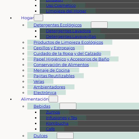
Uso Cosmético
Limpieza del Hogar
Hogar
Detergentes Ecológicos
Detergentes Lavadora
Detergentes Lavavajillas
Productos de Limpieza Ecológicos
Cepillos y Estropajos
Cuidado de la Ropa y del Calzado
Papel Higiénico y Accesorios de Baño
Conservación de Alimentos
Menaje de Cocina
Pajitas Reutilizables
Velas
Ambientadores
Electrónica
Alimentación
Bebidas
Zumos
Infusiones y Tés
Kombucha
Café
Dulces