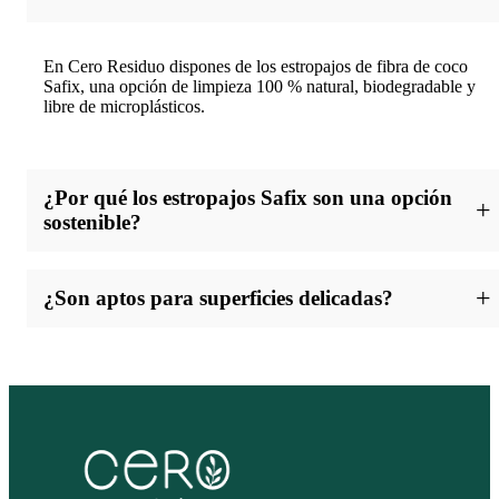
En Cero Residuo dispones de los estropajos de fibra de coco
Safix, una opción de limpieza 100 % natural, biodegradable y
libre de microplásticos.
¿Por qué los estropajos Safix son una opción
sostenible?
Porque reutilizan residuos de coco, evitan plásticos de un solo
¿Son aptos para superficies delicadas?
uso, son biodegradables y ayudan a reducir la contaminación
por microplásticos.
Sí, sus fibras abrasivas limpian sin rayar superficies como
sartenes o ollas antiadherentes.