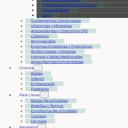
Extractos de Plantas Líquidos
Flores de Bach
CBD
Suplementos Combinados
Vitaminas y Minerales
Antioxidantes y Coenzima Q10
Colágeno
Aminoácidos
Enzimas Digestivas y Probióticos
Ácidos Grasos y Omegas
Hongos y Setas Medicinales
Algas Marinas Concentradas
Crianza
Bebés
Infantil
Embarazado
Postparto
Para Llevar
Bolsas Reutilizables
Botellas y Termos
Envoltorios Reutilizables
Tuppers
De Viaje
Papelería