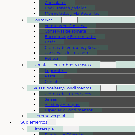
Chocolates
Endulzantes y Mieles
Mermeladas y Mantequillas
Conservas
Verduras en Conserva
Conservas de Tomate
Encurtidos y Fermentados
Patés
Cremas de Verduras y Sopas
Conservas de Pescado
Potitos
Cereales, Legumbres y Pastas
Legumbres
Pasta
Cereales
Salsas, Aceites y Condimentos
Cremas de Frutos Secos
Salsas
Aceites y Vinagres
Especias y Condimentos
Proteína Vegetal
Suplementos
Fitoterapia
Plantas en Cápsulas