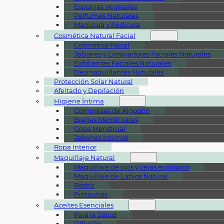
Esponjas Vegetales
Perfumes Naturales
Manicura y Pedicura
Cosmética Natural Facial
Cosmética Facial
Jabones y Limpiadores Faciales Naturales
Exfoliantes Faciales Naturales
Desmaquillantes Naturales
Protección Solar Natural
Afeitado y Depilación
Higiene Íntima
Compresas de Algodón
Bragas Menstruales
Copa Menstrual
Jabones Íntimos
Ropa Interior
Maquillaje Natural
Maquillaje de ojos y cejas ecológico
Maquillaje de Labios Natural
Rostro
Pintauñas
Aceites Esenciales
Para la Salud
Difusión