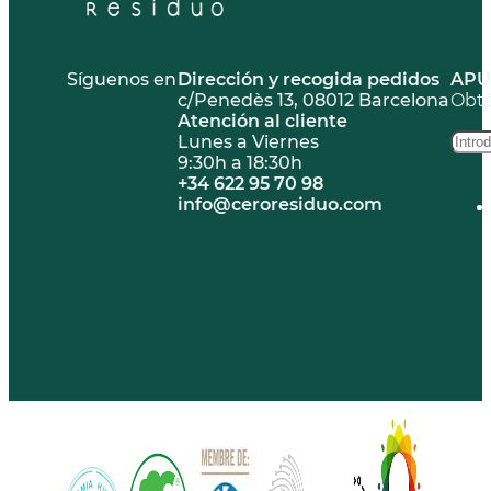
Síguenos en
Dirección y recogida pedidos
APÚ
c/Penedès 13, 08012 Barcelona
Obté
Atención al cliente
Lunes a Viernes
9:30h a 18:30h
+34 622 95 70 98
info@ceroresiduo.com