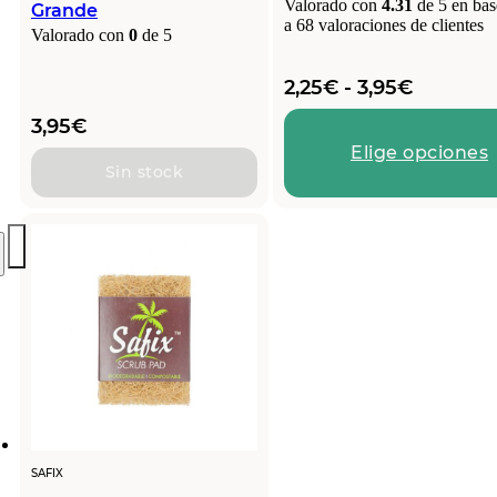
Valorado con
4.31
de 5 en bas
Grande
a
68
valoraciones de clientes
Valorado con
0
de 5
Rango
2,25
€
-
3,95
€
de
3,95
€
precios:
Elige opciones
desde
Sin stock
2,25€
hasta
3,95€
SAFIX