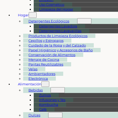
Uso Cosmético
Limpieza del Hogar
Hogar
Detergentes Ecológicos
Detergentes Lavadora
Detergentes Lavavajillas
Productos de Limpieza Ecológicos
Cepillos y Estropajos
Cuidado de la Ropa y del Calzado
Papel Higiénico y Accesorios de Baño
Conservación de Alimentos
Menaje de Cocina
Pajitas Reutilizables
Velas
Ambientadores
Electrónica
Alimentación
Bebidas
Zumos
Infusiones y Tés
Kombucha
Café
Dulces