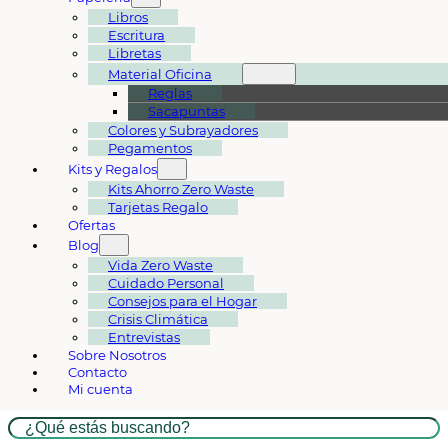
Libros
Escritura
Libretas
Material Oficina
Reglas
Sacapuntas
Colores y Subrayadores
Pegamentos
Kits y Regalos
Kits Ahorro Zero Waste
Tarjetas Regalo
Ofertas
Blog
Vida Zero Waste
Cuidado Personal
Consejos para el Hogar
Crisis Climática
Entrevistas
Sobre Nosotros
Contacto
Mi cuenta
Buscar