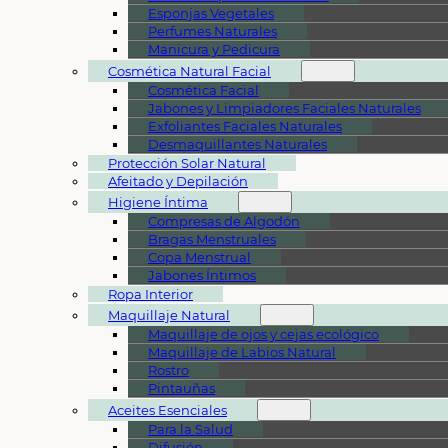
Esponjas Vegetales
Perfumes Naturales
Manicura y Pedicura
Cosmética Natural Facial
Cosmética Facial
Jabones y Limpiadores Faciales Naturales
Exfoliantes Faciales Naturales
Desmaquillantes Naturales
Protección Solar Natural
Afeitado y Depilación
Higiene Íntima
Compresas de Algodón
Bragas Menstruales
Copa Menstrual
Jabones Íntimos
Ropa Interior
Maquillaje Natural
Maquillaje de ojos y cejas ecológico
Maquillaje de Labios Natural
Rostro
Pintauñas
Aceites Esenciales
Para la Salud
Difusión