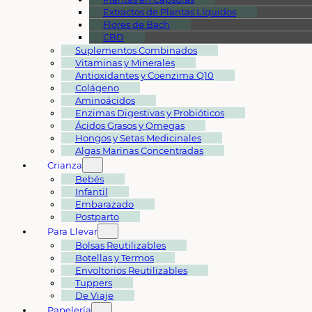
Extractos de Plantas Líquidos
Flores de Bach
CBD
Suplementos Combinados
Vitaminas y Minerales
Antioxidantes y Coenzima Q10
Colágeno
Aminoácidos
Enzimas Digestivas y Probióticos
Ácidos Grasos y Omegas
Hongos y Setas Medicinales
Algas Marinas Concentradas
Crianza
Bebés
Infantil
Embarazado
Postparto
Para Llevar
Bolsas Reutilizables
Botellas y Termos
Envoltorios Reutilizables
Tuppers
De Viaje
Papelería