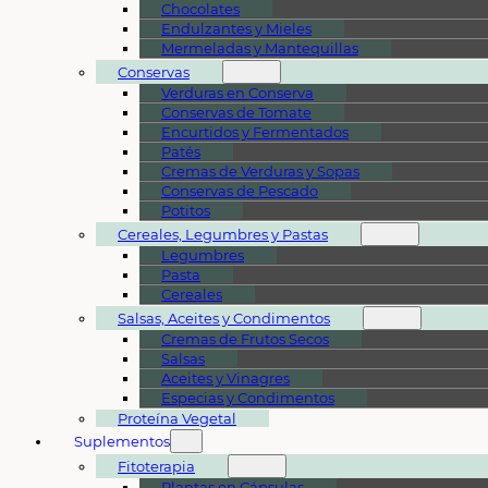
Chocolates
Endulzantes y Mieles
Mermeladas y Mantequillas
Conservas
Verduras en Conserva
Conservas de Tomate
Encurtidos y Fermentados
Patés
Cremas de Verduras y Sopas
Conservas de Pescado
Potitos
Cereales, Legumbres y Pastas
Legumbres
Pasta
Cereales
Salsas, Aceites y Condimentos
Cremas de Frutos Secos
Salsas
Aceites y Vinagres
Especias y Condimentos
Proteína Vegetal
Suplementos
Fitoterapia
Plantas en Cápsulas