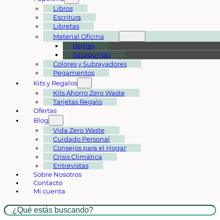
Libros
Escritura
Libretas
Material Oficina
Reglas
Sacapuntas
Colores y Subrayadores
Pegamentos
Kits y Regalos
Kits Ahorro Zero Waste
Tarjetas Regalo
Ofertas
Blog
Vida Zero Waste
Cuidado Personal
Consejos para el Hogar
Crisis Climática
Entrevistas
Sobre Nosotros
Contacto
Mi cuenta
Buscar