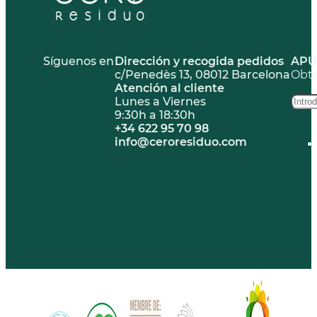
Síguenos en
Dirección y recogida pedidos
APÚ
c/Penedès 13, 08012 Barcelona
Obté
Atención al cliente
Lunes a Viernes
9:30h a 18:30h
+34 622 95 70 98
info@ceroresiduo.com