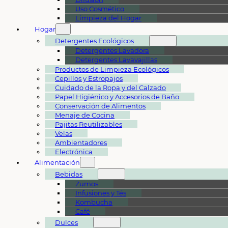
Uso Cosmético
Limpieza del Hogar
Hogar
Detergentes Ecológicos
Detergentes Lavadora
Detergentes Lavavajillas
Productos de Limpieza Ecológicos
Cepillos y Estropajos
Cuidado de la Ropa y del Calzado
Papel Higiénico y Accesorios de Baño
Conservación de Alimentos
Menaje de Cocina
Pajitas Reutilizables
Velas
Ambientadores
Electrónica
Alimentación
Bebidas
Zumos
Infusiones y Tés
Kombucha
Café
Dulces