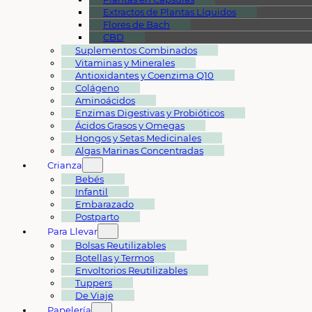
Extractos de Plantas Líquidos
Flores de Bach
CBD
Suplementos Combinados
Vitaminas y Minerales
Antioxidantes y Coenzima Q10
Colágeno
Aminoácidos
Enzimas Digestivas y Probióticos
Ácidos Grasos y Omegas
Hongos y Setas Medicinales
Algas Marinas Concentradas
Crianza
Bebés
Infantil
Embarazado
Postparto
Para Llevar
Bolsas Reutilizables
Botellas y Termos
Envoltorios Reutilizables
Tuppers
De Viaje
Papelería