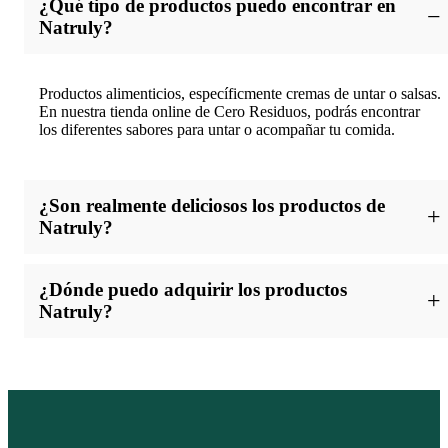
¿Qué tipo de productos puedo encontrar en
Natruly?
Productos alimenticios, específicmente cremas de untar o salsas.
En nuestra tienda online de Cero Residuos, podrás encontrar
los diferentes sabores para untar o acompañar tu comida.
¿Son realmente deliciosos los productos de
Natruly?
Sí, los productos de Natruly están formuladas para ser sabrosas
¿Dónde puedo adquirir los productos
con una variedad de sabores que se adaptan a tu gusto. Sabores
Natruly?
de cacahuete, cacao, avellana, almendra y anacardo, que
además de acompañar a la comida cuidan del planeta.
Puedes encontrar los productos Natruly en la tienda online Cero
Residuo, una plataforma comprometida con el medio ambiente
que selecciona marcas sostenibles para ofrecerte una alternativa
responsable y consciente de consumo.