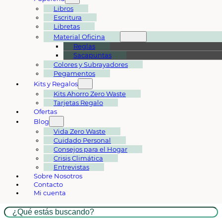
Libros
Escritura
Libretas
Material Oficina
Reglas
Sacapuntas
Colores y Subrayadores
Pegamentos
Kits y Regalos
Kits Ahorro Zero Waste
Tarjetas Regalo
Ofertas
Blog
Vida Zero Waste
Cuidado Personal
Consejos para el Hogar
Crisis Climática
Entrevistas
Sobre Nosotros
Contacto
Mi cuenta
Buscar