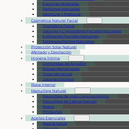
Esponjas Vegetales
Perfumes Naturales
Manicura y Pedicura
Cosmética Natural Facial
Cosmética Facial
Jabones y Limpiadores Faciales Naturales
Exfoliantes Faciales Naturales
Desmaquillantes Naturales
Protección Solar Natural
Afeitado y Depilación
Higiene Íntima
Compresas de Algodón
Bragas Menstruales
Copa Menstrual
Jabones Íntimos
Ropa Interior
Maquillaje Natural
Maquillaje de ojos y cejas ecológico
Maquillaje de Labios Natural
Rostro
Pintauñas
Aceites Esenciales
Para la Salud
Difusión