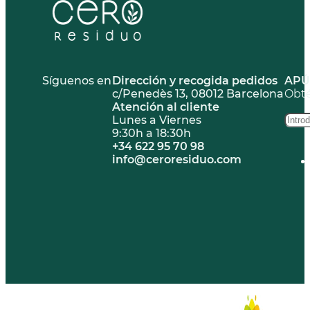
Síguenos en
Dirección y recogida pedidos
APÚ
c/Penedès 13, 08012 Barcelona
Obté
Atención al cliente
Lunes a Viernes
9:30h a 18:30h
+34 622 95 70 98
info@ceroresiduo.com