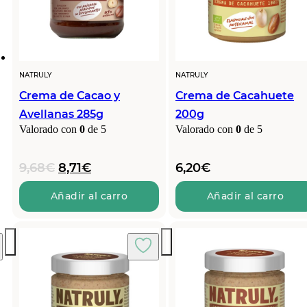
NATRULY
NATRULY
Crema de Cacao y
Crema de Cacahuete
Avellanas 285g
200g
Valorado con
0
de 5
Valorado con
0
de 5
El
El
9,68
€
8,71
€
6,20
€
precio
precio
original
actual
Añadir al carro
Añadir al carro
era:
es:
9,68€.
8,71€.