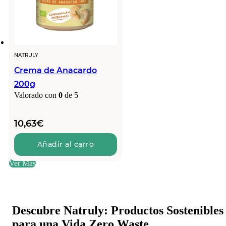
NATRULY
Crema de Anacardo
200g
Valorado con
0
de 5
10,63
€
Añadir al carro
Ver Más
Descubre Natruly: Productos Sostenibles
para una Vida Zero Waste