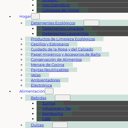
Uso Cosmético
Limpieza del Hogar
Hogar
Detergentes Ecológicos
Detergentes Lavadora
Detergentes Lavavajillas
Productos de Limpieza Ecológicos
Cepillos y Estropajos
Cuidado de la Ropa y del Calzado
Papel Higiénico y Accesorios de Baño
Conservación de Alimentos
Menaje de Cocina
Pajitas Reutilizables
Velas
Ambientadores
Electrónica
Alimentación
Bebidas
Zumos
Infusiones y Tés
Kombucha
Café
Dulces