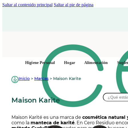
Saltar al contenido principal
Saltar al pie de página
Higiene Personal
Hogar
Alimentación
Suple
Inicio
>
Marcas
>
Maison Karite
Buscar
Maison Karite
Maison Karité es una marca de
cosmética natural 
como la
manteca de karité
. En Cero Residuo encon