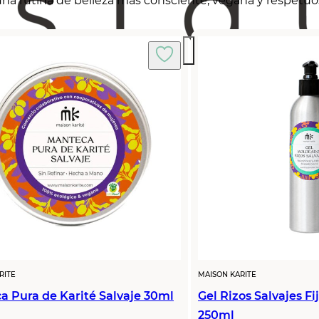
na rutina de belleza más consciente, vegana y respetuo
RITE
MAISON KARITE
a Pura de Karité Salvaje 30ml
Gel Rizos Salvajes Fi
250ml