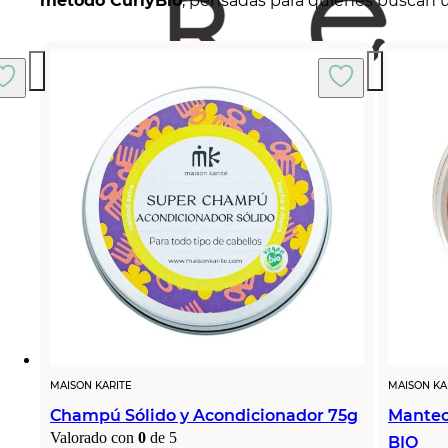
método CurlyBio
, pensadas para quienes buscan u
MAISON KARITE
MAISON KA
Champú Sólido y Acondicionador 75g
Mantec
Valorado con
0
de 5
BIO