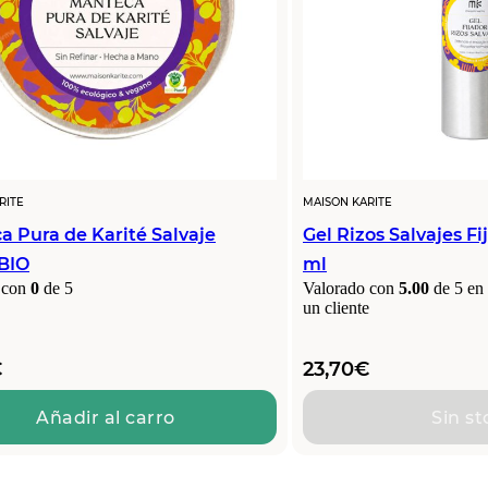
RITE
MAISON KARITE
a Pura de Karité Salvaje
Gel Rizos Salvajes F
BIO
ml
 con
0
de 5
Valorado con
5.00
de 5 en
un cliente
€
23,70
€
Añadir al carro
Sin st