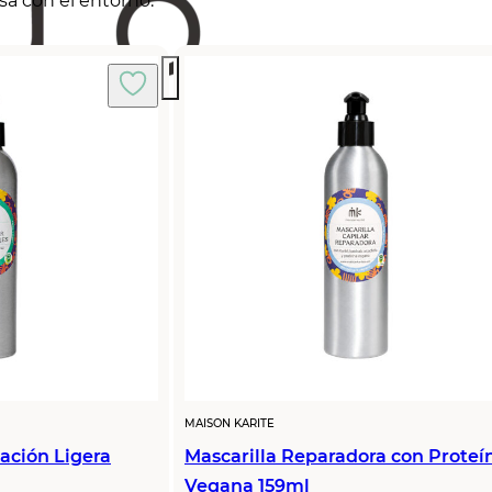
sa con el entorno.
MAISON KARITE
jación Ligera
Mascarilla Reparadora con Proteí
Vegana 159ml