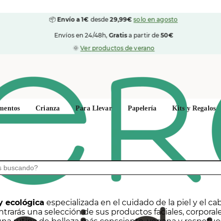
📦
Envío a 1€
desde
29,99€
solo en agosto
Envíos en 24/48h,
Gratis
a partir de
50€
🌞
Ver productos de verano
mentos
Crianza
Para Llevar
Papelería
Kits y Regalos
y ecológica
especializada en el cuidado de la piel y el ca
trarás una selección de sus productos faciales, corporale