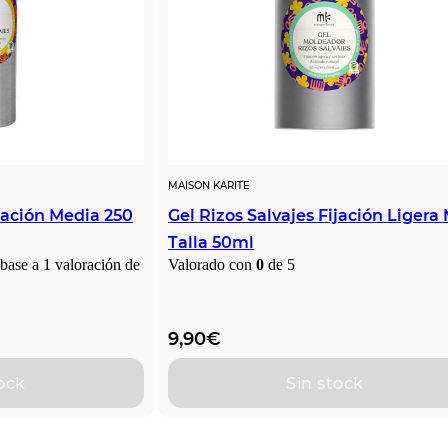
MAISON KARITE
ijación Media 250
Gel Rizos Salvajes Fijación Ligera 
Talla 50ml
 base a
1
valoración de
Valorado con
0
de 5
9,90
€
ock
Sin stock