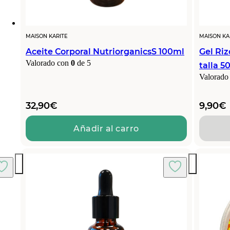
MAISON KARITE
MAISON KA
Aceite Corporal NutriorganicsS 100ml
Gel Riz
Valorado con
0
de 5
talla 5
Valorado
32,90
€
9,90
€
Añadir al carro