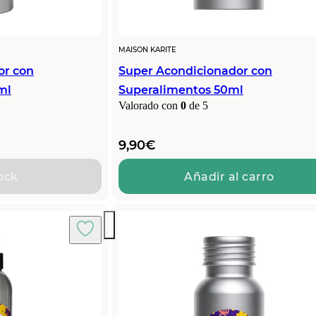
MAISON KARITE
or con
Super Acondicionador con
ml
Superalimentos 50ml
Valorado con
0
de 5
9,90
€
ock
Añadir al carro