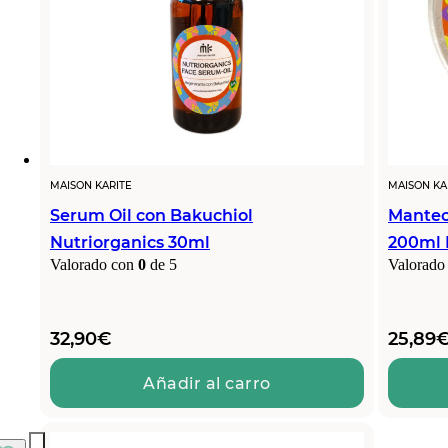
MAISON KARITE
MAISON KA
Serum Oil con Bakuchiol
Mantec
Nutriorganics 30ml
200ml 
Valorado con
0
de 5
Valorado
32,90
€
25,89
Añadir al carro