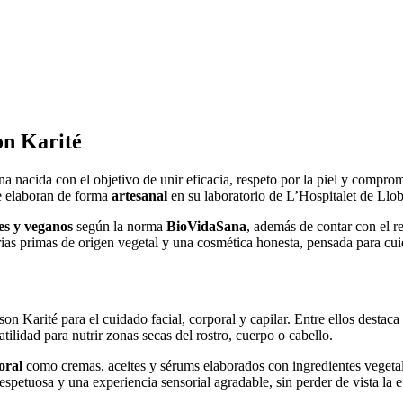
on Karité
 nacida con el objetivo de unir eficacia, respeto por la piel y compromi
se elaboran de forma
artesanal
en su laboratorio de L’Hospitalet de Llob
es y veganos
según la norma
BioVidaSana
, además de contar con el r
as primas de origen vegetal y una cosmética honesta, pensada para cuida
 Karité para el cuidado facial, corporal y capilar. Entre ellos destaca
atilidad para nutrir zonas secas del rostro, cuerpo o cabello.
oral
como cremas, aceites y sérums elaborados con ingredientes vegeta
petuosa y una experiencia sensorial agradable, sin perder de vista la e