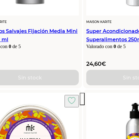
RITE
MAISON KARITE
os Salvajes Fijación Media Mini
Super Acondicionad
0 ml
Superalimentos 250
 con
0
de 5
Valorado con
0
de 5
24,60
€
Sin stock
Sin st