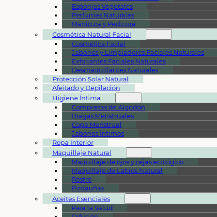
Esponjas Vegetales
Perfumes Naturales
Manicura y Pedicura
Cosmética Natural Facial
Cosmética Facial
Jabones y Limpiadores Faciales Naturales
Exfoliantes Faciales Naturales
Desmaquillantes Naturales
Protección Solar Natural
Afeitado y Depilación
Higiene Íntima
Compresas de Algodón
Bragas Menstruales
Copa Menstrual
Jabones Íntimos
Ropa Interior
Maquillaje Natural
Maquillaje de ojos y cejas ecológico
Maquillaje de Labios Natural
Rostro
Pintauñas
Aceites Esenciales
Para la Salud
Difusión