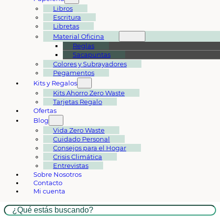
Libros
Escritura
Libretas
Material Oficina
Reglas
Sacapuntas
Colores y Subrayadores
Pegamentos
Kits y Regalos
Kits Ahorro Zero Waste
Tarjetas Regalo
Ofertas
Blog
Vida Zero Waste
Cuidado Personal
Consejos para el Hogar
Crisis Climática
Entrevistas
Sobre Nosotros
Contacto
Mi cuenta
Buscar