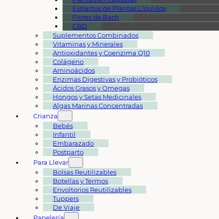
Extractos de Plantas Líquidos
Flores de Bach
CBD
Suplementos Combinados
Vitaminas y Minerales
Antioxidantes y Coenzima Q10
Colágeno
Aminoácidos
Enzimas Digestivas y Probióticos
Ácidos Grasos y Omegas
Hongos y Setas Medicinales
Algas Marinas Concentradas
Crianza
Bebés
Infantil
Embarazado
Postparto
Para Llevar
Bolsas Reutilizables
Botellas y Termos
Envoltorios Reutilizables
Tuppers
De Viaje
Papelería