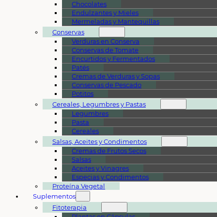
Chocolates
Endulzantes y Mieles
Mermeladas y Mantequillas
Conservas
Verduras en Conserva
Conservas de Tomate
Encurtidos y Fermentados
Patés
Cremas de Verduras y Sopas
Conservas de Pescado
Potitos
Cereales, Legumbres y Pastas
Legumbres
Pasta
Cereales
Salsas, Aceites y Condimentos
Cremas de Frutos Secos
Salsas
Aceites y Vinagres
Especias y Condimentos
Proteína Vegetal
Suplementos
Fitoterapia
Plantas en Cápsulas