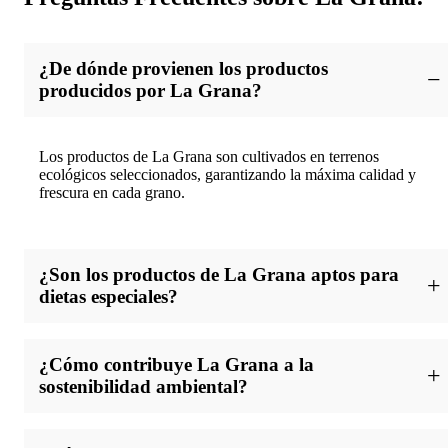
¿De dónde provienen los productos
producidos por La Grana?
Los productos de La Grana son cultivados en terrenos
ecológicos seleccionados, garantizando la máxima calidad y
frescura en cada grano.
¿Son los productos de La Grana aptos para
dietas especiales?
Sí, La Grana ofrece opciones libres de gluten y sin ingredientes
¿Cómo contribuye La Grana a la
de origen animal, ideales para personas con requerimientos
específicos en su alimentación.
sostenibilidad ambiental?
La Grana promueve prácticas agrícolas sostenibles y la