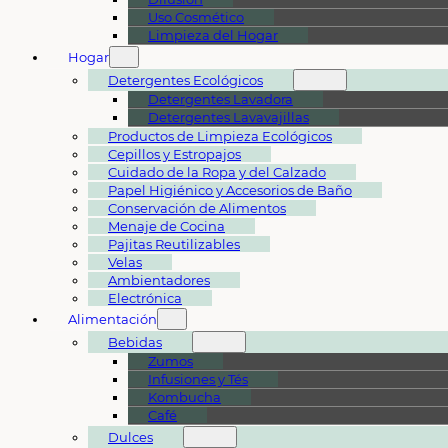
Uso Cosmético
Limpieza del Hogar
Hogar
Detergentes Ecológicos
Detergentes Lavadora
Detergentes Lavavajillas
Productos de Limpieza Ecológicos
Cepillos y Estropajos
Cuidado de la Ropa y del Calzado
Papel Higiénico y Accesorios de Baño
Conservación de Alimentos
Menaje de Cocina
Pajitas Reutilizables
Velas
Ambientadores
Electrónica
Alimentación
Bebidas
Zumos
Infusiones y Tés
Kombucha
Café
Dulces