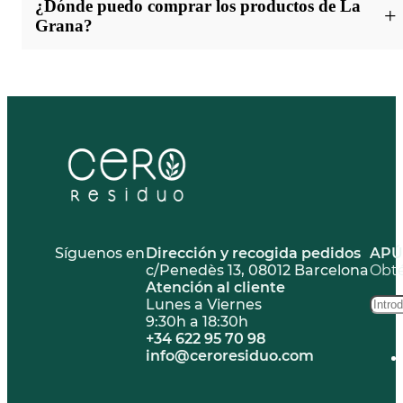
¿Dónde puedo comprar los productos de La
reducción de residuos, apoyando un modelo de negocio
respetuoso con el entorno y comprometido con el bienestar del
Grana?
planeta.
Puedes encontrar los cereales ecológicos de La Grana en
tiendas especializadas en marcas y productos eco-friendly como
Cero Residuo.
Síguenos en
Dirección y recogida pedidos
APÚ
c/Penedès 13, 08012 Barcelona
Obté
Atención al cliente
Lunes a Viernes
9:30h a 18:30h
+34 622 95 70 98
info@ceroresiduo.com