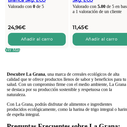
Blanca 5kg. ECO
5kg. ECO
Valorado con
0
de 5
Valorado con
5.00
de 5 en bas
a
1
valoración de un cliente
24,96
€
11,45
€
Añadir al carro
Añadir al carro
Ver Más
Descubre La Grana
, una marca de cereales ecológicos de alta
calidad que te ofrece productos llenos de sabor y beneficios para tu
salud. Con un compromiso firme con el medio ambiente, La Grana
se destaca por su producción sostenible y respetuosa con la
naturaleza.
Con La Grana, podrás disfrutar de alimentos e ingredientes
producidos ecológicamente, como la harina de trigo integral o hari
de espelta integral.
Preguntas Frecuentes sobre La Grana: