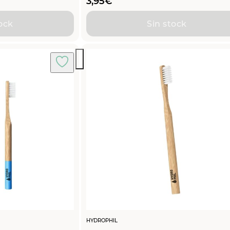
3,95
€
ock
Sin stock
HYDROPHIL