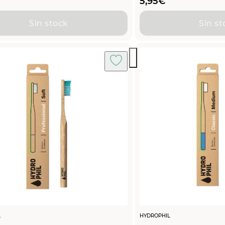
5,95
€
Sin stock
Sin st
L
HYDROPHIL