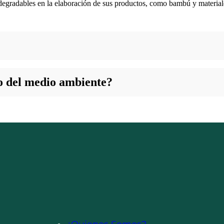
iodegradables en la elaboración de sus productos, como bambú y material
?
idad y la reducción de residuos, ofreciendo productos de calidad que f
o del medio ambiente?
a de productos reutilizables y biodegradables, incentivando a los cons