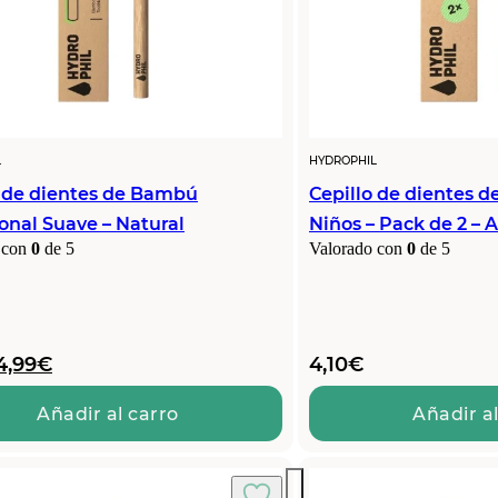
L
HYDROPHIL
o de dientes de Bambú
Cepillo de dientes 
onal Suave – Natural
Niños – Pack de 2 – 
 con
0
de 5
Valorado con
0
de 5
El
El
4,99
€
4,10
€
precio
precio
original
actual
Añadir al carro
Añadir al
era:
es:
5,35€.
4,99€.