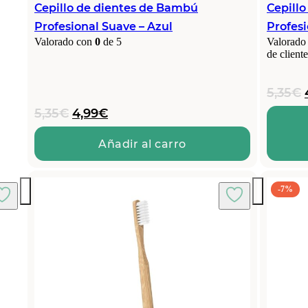
Cepillo de dientes de Bambú
Cepill
Profesional Suave – Azul
Profes
Valorado con
0
de 5
Valorado
de cliente
5,35
€
El
El
5,35
€
4,99
€
precio
precio
original
actual
Añadir al carro
era:
es:
5,35€.
4,99€.
-7%