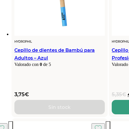
HYDROPHIL
HYDROPHI
Cepillo de dientes de Bambú para
Cepill
Adultos – Azul
Profesi
Valorado con
0
de 5
Valorado
3,75
€
5,35
€
Sin stock