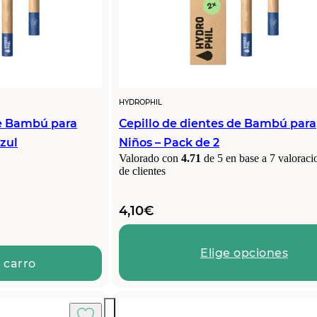
HYDROPHIL
de Bambú para
Cepillo de dientes de Bambú para
Azul
Niños – Pack de 2
Valorado con
4.71
de 5 en base a
7
valoraci
de clientes
4,10
€
Elige opciones
 carro