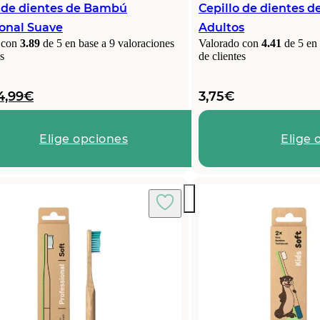
o de dientes de Bambú
Cepillo de dientes 
ional Suave
Adultos
 con
3.89
de 5 en base a
9
valoraciones
Valorado con
4.41
de 5 en
s
de clientes
El
El
4,99
€
3,75
€
precio
precio
original
actual
Elige opciones
Elige 
era:
es:
5,35€.
4,99€.