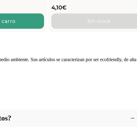
4,10
€
 carro
Sin stock
o ambiente. Sus artículos se caracterizan por ser ecofriendly, de alta
tos?