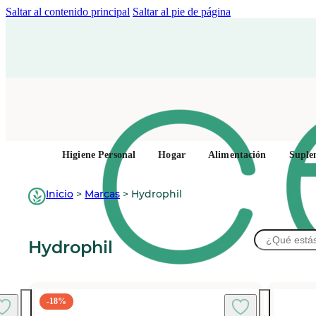
Saltar al contenido principal
Saltar al pie de página
Higiene Personal
Hogar
Alimentación
Suple
Inicio
>
Marcas
>
Hydrophil
Buscar
Hydrophil
-18%