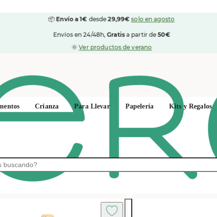
📦
Envío a 1€
desde
29,99€
solo en agosto
Envíos en 24/48h,
Gratis
a partir de
50€
🌞
Ver productos de verano
mentos
Crianza
Para Llevar
Papelería
Kits y Regalos