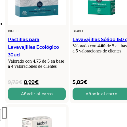
BIOBEL
BIOBEL
Pastillas para
Lavavajillas Sólido 150 
Valorado con
4.00
de 5 en bas
Lavavajillas Ecológico
a
5
valoraciones de clientes
30ud
Valorado con
4.75
de 5 en base
a
4
valoraciones de clientes
El
El
9,75
€
8,99
€
5,85
€
precio
precio
original
actual
Añadir al carro
Añadir al carro
era:
es:
9,75€.
8,99€.