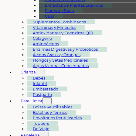
Extractos de Plantas Líquidos
Flores de Bach
CBD
Suplementos Combinados
Vitaminas y Minerales
Antioxidantes y Coenzima Q10
Colágeno
Aminoácidos
Enzimas Digestivas y Probióticos
Ácidos Grasos y Omegas
Hongos y Setas Medicinales
Algas Marinas Concentradas
Crianza
Bebés
Infantil
Embarazado
Postparto
Para Llevar
Bolsas Reutilizables
Botellas y Termos
Envoltorios Reutilizables
Tuppers
De Viaje
Papelería