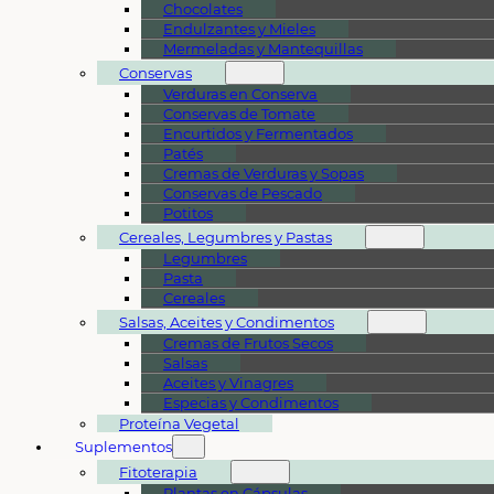
Chocolates
Endulzantes y Mieles
Mermeladas y Mantequillas
Conservas
Verduras en Conserva
Conservas de Tomate
Encurtidos y Fermentados
Patés
Cremas de Verduras y Sopas
Conservas de Pescado
Potitos
Cereales, Legumbres y Pastas
Legumbres
Pasta
Cereales
Salsas, Aceites y Condimentos
Cremas de Frutos Secos
Salsas
Aceites y Vinagres
Especias y Condimentos
Proteína Vegetal
Suplementos
Fitoterapia
Plantas en Cápsulas