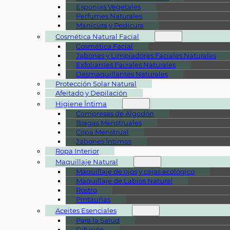
Esponjas Vegetales
Perfumes Naturales
Manicura y Pedicura
Cosmética Natural Facial
Cosmética Facial
Jabones y Limpiadores Faciales Naturales
Exfoliantes Faciales Naturales
Desmaquillantes Naturales
Protección Solar Natural
Afeitado y Depilación
Higiene Íntima
Compresas de Algodón
Bragas Menstruales
Copa Menstrual
Jabones Íntimos
Ropa Interior
Maquillaje Natural
Maquillaje de ojos y cejas ecológico
Maquillaje de Labios Natural
Rostro
Pintauñas
Aceites Esenciales
Para la Salud
Difusión