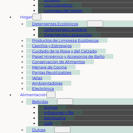
Uso Cosmético
Limpieza del Hogar
Hogar
Detergentes Ecológicos
Detergentes Lavadora
Detergentes Lavavajillas
Productos de Limpieza Ecológicos
Cepillos y Estropajos
Cuidado de la Ropa y del Calzado
Papel Higiénico y Accesorios de Baño
Conservación de Alimentos
Menaje de Cocina
Pajitas Reutilizables
Velas
Ambientadores
Electrónica
Alimentación
Bebidas
Zumos
Infusiones y Tés
Kombucha
Café
Dulces