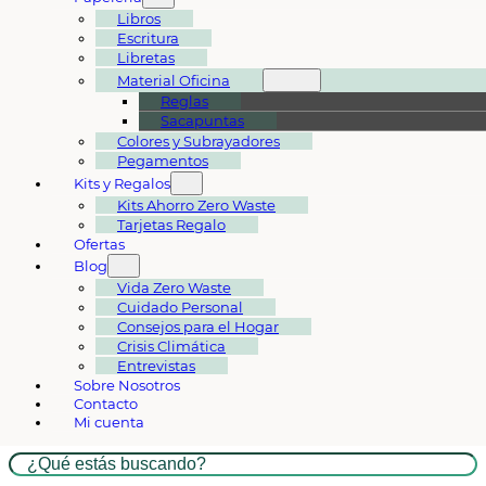
Libros
Escritura
Libretas
Material Oficina
Reglas
Sacapuntas
Colores y Subrayadores
Pegamentos
Kits y Regalos
Kits Ahorro Zero Waste
Tarjetas Regalo
Ofertas
Blog
Vida Zero Waste
Cuidado Personal
Consejos para el Hogar
Crisis Climática
Entrevistas
Sobre Nosotros
Contacto
Mi cuenta
Buscar