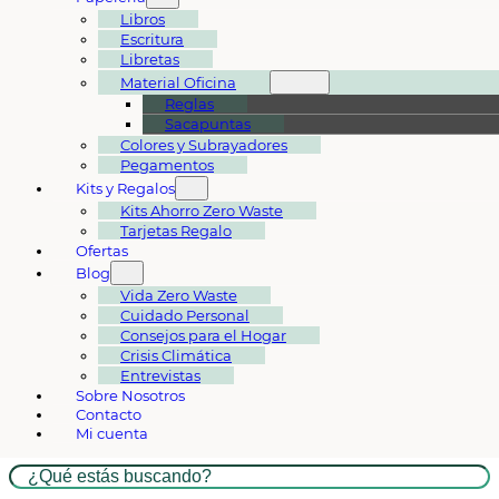
Libros
Escritura
Libretas
Material Oficina
Reglas
Sacapuntas
Colores y Subrayadores
Pegamentos
Kits y Regalos
Kits Ahorro Zero Waste
Tarjetas Regalo
Ofertas
Blog
Vida Zero Waste
Cuidado Personal
Consejos para el Hogar
Crisis Climática
Entrevistas
Sobre Nosotros
Contacto
Mi cuenta
Buscar