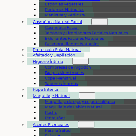
Esponjas Vegetales
Perfumes Naturales
Manicura y Pedicura
Cosmética Natural Facial
Cosmética Facial
Jabones y Limpiadores Faciales Naturales
Exfoliantes Faciales Naturales
Desmaquillantes Naturales
Protección Solar Natural
Afeitado y Depilación
Higiene Íntima
Compresas de Algodón
Bragas Menstruales
Copa Menstrual
Jabones Íntimos
Ropa Interior
Maquillaje Natural
Maquillaje de ojos y cejas ecológico
Maquillaje de Labios Natural
Rostro
Pintauñas
Aceites Esenciales
Para la Salud
Difusión