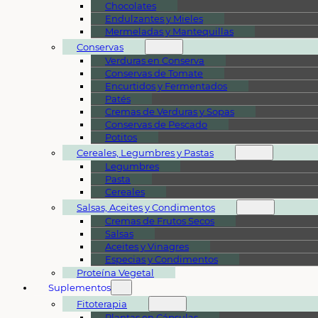
Chocolates
Endulzantes y Mieles
Mermeladas y Mantequillas
Conservas
Verduras en Conserva
Conservas de Tomate
Encurtidos y Fermentados
Patés
Cremas de Verduras y Sopas
Conservas de Pescado
Potitos
Cereales, Legumbres y Pastas
Legumbres
Pasta
Cereales
Salsas, Aceites y Condimentos
Cremas de Frutos Secos
Salsas
Aceites y Vinagres
Especias y Condimentos
Proteína Vegetal
Suplementos
Fitoterapia
Plantas en Cápsulas