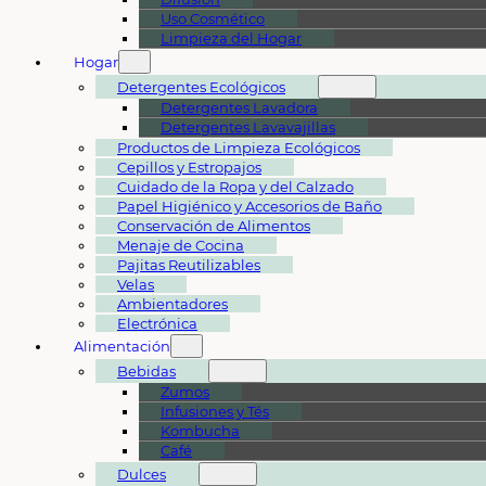
Uso Cosmético
Limpieza del Hogar
Hogar
Detergentes Ecológicos
Detergentes Lavadora
Detergentes Lavavajillas
Productos de Limpieza Ecológicos
Cepillos y Estropajos
Cuidado de la Ropa y del Calzado
Papel Higiénico y Accesorios de Baño
Conservación de Alimentos
Menaje de Cocina
Pajitas Reutilizables
Velas
Ambientadores
Electrónica
Alimentación
Bebidas
Zumos
Infusiones y Tés
Kombucha
Café
Dulces