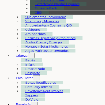
Extractos de Plantas Líquidos
Flores de Bach
CBD
Suplementos Combinados
Vitaminas y Minerales
Antioxidantes y Coenzima Q10
Colágeno
Aminoácidos
Enzimas Digestivas y Probióticos
Ácidos Grasos y Omegas
Hongos y Setas Medicinales
Algas Marinas Concentradas
Crianza
Bebés
Infantil
Embarazado
Postparto
Para Llevar
Bolsas Reutilizables
Botellas y Termos
Envoltorios Reutilizables
Tuppers
De Viaje
Papelería