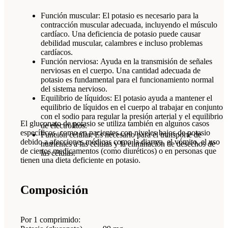
Función muscular: El potasio es necesario para la
contracción muscular adecuada, incluyendo el músculo
cardíaco. Una deficiencia de potasio puede causar
debilidad muscular, calambres e incluso problemas
cardíacos.
Función nerviosa: Ayuda en la transmisión de señales
nerviosas en el cuerpo. Una cantidad adecuada de
potasio es fundamental para el funcionamiento normal
del sistema nervioso.
Equilibrio de líquidos: El potasio ayuda a mantener el
equilibrio de líquidos en el cuerpo al trabajar en conjunto
con el sodio para regular la presión arterial y el equilibrio
El gluconato de potasio se utiliza también en algunos casos
de electrolitos.
específicos, como en pacientes con niveles bajos de potasio
Función celular: Es necesario para el transporte de
debido a afecciones médicas como la diarrea, el vómito, el uso
nutrientes a las células y la eliminación de desechos de
de ciertos medicamentos (como diuréticos) o en personas que
las células.
tienen una dieta deficiente en potasio.
Composición
Por 1 comprimido: