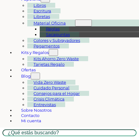
Libros
Escritura
Libretas
Material Oficina
Reglas
Sacapuntas
Colores y Subrayadores
Pegamentos
Kits y Regalos
Kits Ahorro Zero Waste
Tarjetas Regalo
Ofertas
Blog
Vida Zero Waste
Cuidado Personal
Consejos para el Hogar
Crisis Climática
Entrevistas
Sobre Nosotros
Contacto
Mi cuenta
Buscar