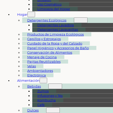
Uso Cosmético
Limpieza del Hogar
Hogar
Detergentes Ecológicos
Detergentes Lavadora
Detergentes Lavavajillas
Productos de Limpieza Ecológicos
Cepillos y Estropajos
Cuidado de la Ropa y del Calzado
Papel Higiénico y Accesorios de Baño
Conservación de Alimentos
Menaje de Cocina
Pajitas Reutilizables
Velas
Ambientadores
Electrónica
Alimentación
Bebidas
Zumos
Infusiones y Tés
Kombucha
Café
Dulces