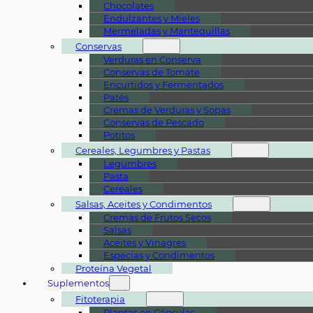
Chocolates
Endulzantes y Mieles
Mermeladas y Mantequillas
Conservas
Verduras en Conserva
Conservas de Tomate
Encurtidos y Fermentados
Patés
Cremas de Verduras y Sopas
Conservas de Pescado
Potitos
Cereales, Legumbres y Pastas
Legumbres
Pasta
Cereales
Salsas, Aceites y Condimentos
Cremas de Frutos Secos
Salsas
Aceites y Vinagres
Especias y Condimentos
Proteína Vegetal
Suplementos
Fitoterapia
Plantas en Cápsulas