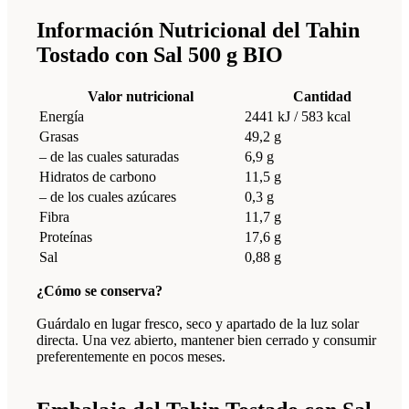
Información Nutricional del Tahin
Tostado con Sal 500 g BIO
Valor nutricional
Cantidad
Energía
2441 kJ / 583 kcal
Grasas
49,2 g
– de las cuales saturadas
6,9 g
Hidratos de carbono
11,5 g
– de los cuales azúcares
0,3 g
Fibra
11,7 g
Proteínas
17,6 g
Sal
0,88 g
¿Cómo se conserva?
Guárdalo en lugar fresco, seco y apartado de la luz solar
directa. Una vez abierto, mantener bien cerrado y consumir
preferentemente en pocos meses.