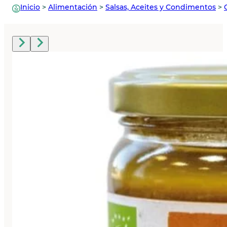
Inicio
>
Alimentación
>
Salsas, Aceites y Condimentos
>