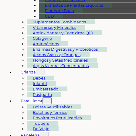
Extractos de Plantas Líquidos
Flores de Bach
CBD
Suplementos Combinados
Vitaminas y Minerales
Antioxidantes y Coenzima Q10
Colágeno
Aminoácidos
Enzimas Digestivas y Probióticos
Ácidos Grasos y Omegas
Hongos y Setas Medicinales
Algas Marinas Concentradas
Crianza
Bebés
Infantil
Embarazado
Postparto
Para Llevar
Bolsas Reutilizables
Botellas y Termos
Envoltorios Reutilizables
Tuppers
De Viaje
Papelería