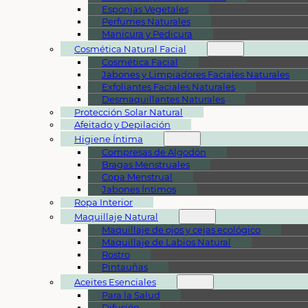
Esponjas Vegetales
Perfumes Naturales
Manicura y Pedicura
Cosmética Natural Facial
Cosmética Facial
Jabones y Limpiadores Faciales Naturales
Exfoliantes Faciales Naturales
Desmaquillantes Naturales
Protección Solar Natural
Afeitado y Depilación
Higiene Íntima
Compresas de Algodón
Bragas Menstruales
Copa Menstrual
Jabones Íntimos
Ropa Interior
Maquillaje Natural
Maquillaje de ojos y cejas ecológico
Maquillaje de Labios Natural
Rostro
Pintauñas
Aceites Esenciales
Para la Salud
Difusión