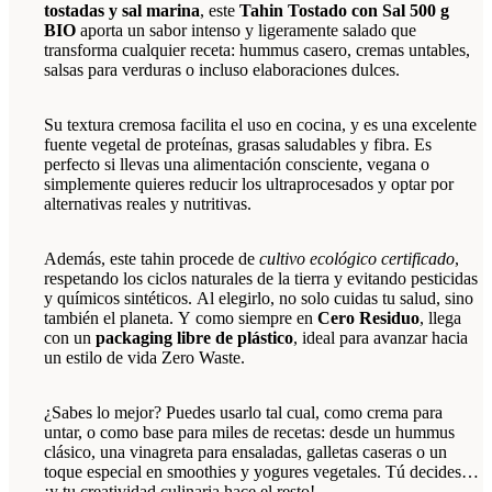
tostadas y sal marina
, este
Tahin Tostado con Sal 500 g
BIO
aporta un sabor intenso y ligeramente salado que
transforma cualquier receta: hummus casero, cremas untables,
salsas para verduras o incluso elaboraciones dulces.
Su textura cremosa facilita el uso en cocina, y es una excelente
fuente vegetal de proteínas, grasas saludables y fibra. Es
perfecto si llevas una alimentación consciente, vegana o
simplemente quieres reducir los ultraprocesados y optar por
alternativas reales y nutritivas.
Además, este tahin procede de
cultivo ecológico certificado
,
respetando los ciclos naturales de la tierra y evitando pesticidas
y químicos sintéticos. Al elegirlo, no solo cuidas tu salud, sino
también el planeta. Y como siempre en
Cero Residuo
, llega
con un
packaging libre de plástico
, ideal para avanzar hacia
un estilo de vida Zero Waste.
¿Sabes lo mejor? Puedes usarlo tal cual, como crema para
untar, o como base para miles de recetas: desde un hummus
clásico, una vinagreta para ensaladas, galletas caseras o un
toque especial en smoothies y yogures vegetales. Tú decides…
¡y tu creatividad culinaria hace el resto!